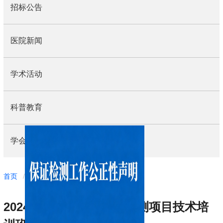
招标公告
医院新闻
学术活动
科普教育
学会动态
导
首页
/
工作动态
/
学术活动
航
痕
2024年河南省放射卫生监测项目技术培
迹