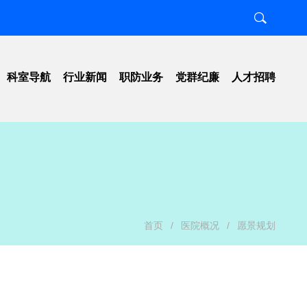
科室导航
行业新闻
职防业务
党群纪廉
人才招聘
置
职业卫生
工作动态
知
放射卫生
工会组织
南
项目工作
纪检监察
图
检测评价
行风建设
号
科研教学
清廉医院
示
学习宣传
首页
/
医院概况
/
愿景规划