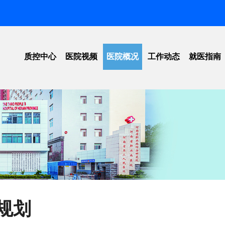
质控中心
医院视频
医院概况
工作动态
就医指南
工作动态
医院简介
信息公开
医院位
法律法规
领导团队
招标公告
就医须
标准下载
愿景规划
医院新闻
医保指
单位荣誉
学术活动
院内导
组织架构
科普教育
预约挂
重点实验室
学会动态
价格公
规划