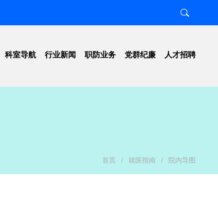
科室导航
行业新闻
职防业务
党群纪廉
人才招聘
置
职业卫生
工作动态
知
放射卫生
工会组织
南
项目工作
纪检监察
图
检测评价
行风建设
号
科研教学
清廉医院
示
学习宣传
首页
/
就医指南
/
院内导图