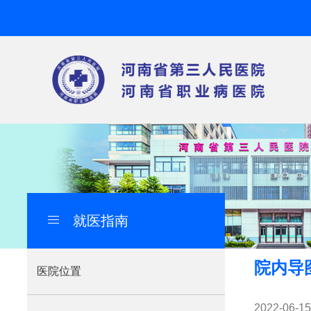
就医指南
导
航
院内导
痕
医院位置
迹
2022-06-15