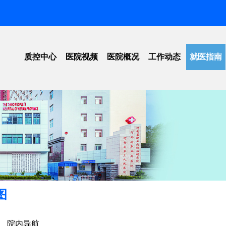
质控中心
医院视频
医院概况
工作动态
就医指南
工作动态
医院简介
信息公开
医院位
法律法规
领导团队
招标公告
就医须
标准下载
愿景规划
医院新闻
医保指
单位荣誉
学术活动
院内导
组织架构
科普教育
预约挂
重点实验室
学会动态
价格公
图
院内导航