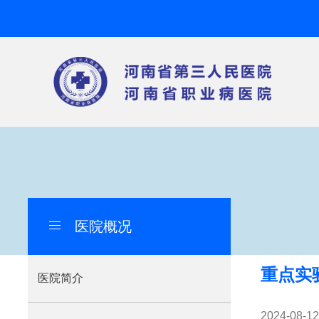
医院概况
导
航
重点实
痕
医院简介
迹
2024-08-12