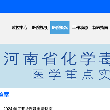
质控中心
医院视频
医院概况
工作动态
就医指南
工作动态
医院简介
信息公开
医院位
法律法规
领导团队
招标公告
就医须
标准下载
愿景规划
医院新闻
医保指
单位荣誉
学术活动
院内导
组织架构
科普教育
预约挂
重点实验室
学会动态
价格公
验室
2024 年度开放课题申请指南