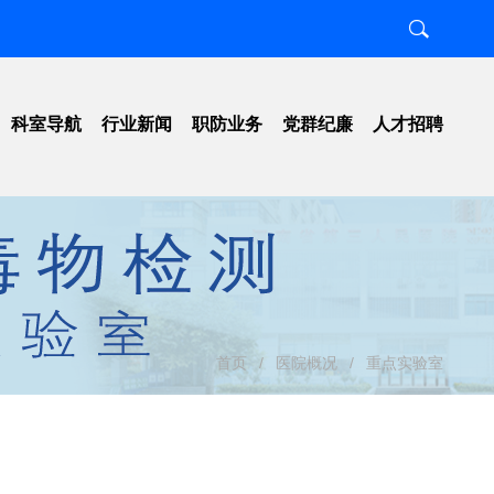
科室导航
行业新闻
职防业务
党群纪廉
人才招聘
置
职业卫生
工作动态
知
放射卫生
工会组织
南
项目工作
纪检监察
图
检测评价
行风建设
号
科研教学
清廉医院
示
学习宣传
首页
/
医院概况
/
重点实验室