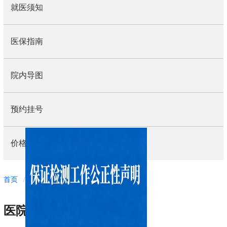
就医须知
医保指南
院内导图
预约挂号
价格公示
导
首页
/
就医指南
/
医院位置
航
痕
医院位置
迹