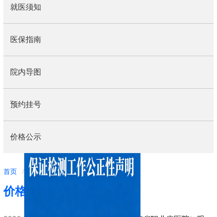
就医须知
医保指南
院内导图
预约挂号
价格公示
导
首页
/
就医指南
/
价格公示
航
价格公示
痕
迹